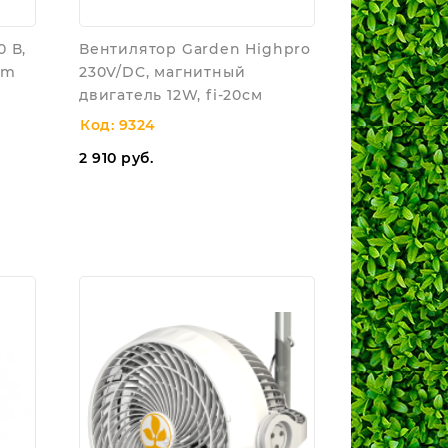
 В,
Вентилятор Garden Highpro
cm
230V/DC, магнитный
двигатель 12W, fi-20см
Код: 9324
2 910
руб.