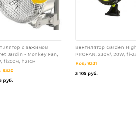
тилятор с зажимом
Вентилятор Garden Hig
ret Jardin - Monkey Fan,
PROFAN, 230V/, 20W, fi-
, fi20см, h21см
Код: 9331
: 9330
3 105
руб.
5
руб.