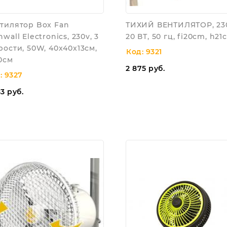
тилятор Box Fan
ТИХИЙ ВЕНТИЛЯТОР, 230
nwall Electronics, 230v, 3
20 ВТ, 50 гц, fi20cm, h21
рости, 50W, 40x40x13см,
Код: 9321
30см
2 875
руб.
: 9327
83
руб.