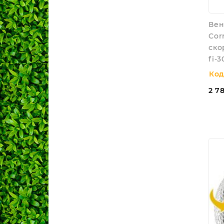
Вен
Cor
ско
fi-
Код
2 7