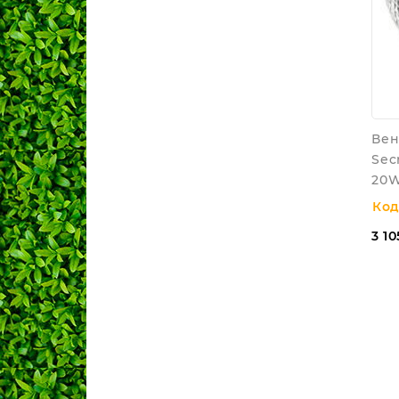
Вен
Sec
20W
Код
3 10