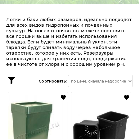
лампы CMH
О нас
Отзывы
Публичная оферта
с Авито
Политика конфиденциальности
Обратная связь
Лотки и баки любых размеров, идеально подходят
для всех видов гидропонных и почвенных
Возврат товаров и денежных средств
культур. На посевах почвы вы можете поставить
Частые вопросы
все горшки выше и избегать использования
блюдца. Если будет минимальный уклон, эти
тарелки будут сливать воду через небольшое
отверстие, которое у них есть. Резервуары
используются для хранения воды, поддержания
ее в чистоте от хлора и с хорошим уровнем pH.
Сортировать: