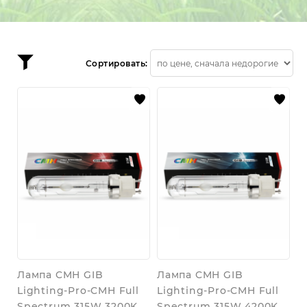
лампы CMH
О нас
Отзывы
Публичная оферта
с Авито
Политика конфиденциальности
Обратная связь
Возврат товаров и денежных средств
Сортировать:
Частые вопросы
Лампа CMH GIB
Лампа CMH GIB
Lighting-Pro-CMH Full
Lighting-Pro-CMH Full
Spectrum 315W 3200K
Spectrum 315W 4200K