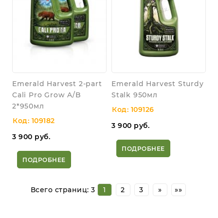
Emerald Harvest 2-part
Emerald Harvest Sturdy
Cali Pro Grow A/B
Stalk 950мл
2*950мл
Код: 109126
Код: 109182
3 900
руб.
3 900
руб.
ПОДРОБНЕЕ
ПОДРОБНЕЕ
Всего страниц:
3
1
2
3
»
»»