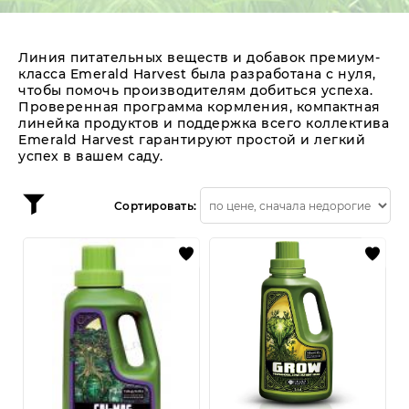
лампы CMH
О нас
Отзывы
Публичная оферта
с Авито
Политика конфиденциальности
Обратная связь
Линия питательных веществ и добавок премиум-
класса Emerald Harvest была разработана с нуля,
Возврат товаров и денежных средств
чтобы помочь производителям добиться успеха.
Частые вопросы
Проверенная программа кормления, компактная
линейка продуктов и поддержка всего коллектива
Emerald Harvest гарантируют простой и легкий
успех в вашем саду.
Сортировать: