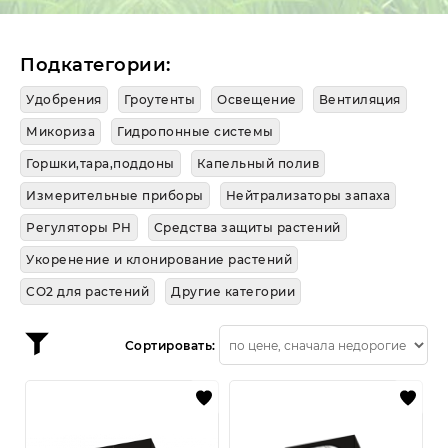
лампы CMH
О нас
Отзывы
Публичная оферта
с Авито
Политика конфиденциальности
Обратная связь
Подкатегории:
Возврат товаров и денежных средств
Удобрения
Гроутенты
Освещение
Вентиляция
Частые вопросы
Микориза
Гидропонные системы
Горшки,тара,поддоны
Капельный полив
Измерительные приборы
Нейтрализаторы запаха
Регуляторы PH
Средства защиты растений
Укоренение и клонирование растений
CO2 для растений
Другие категории
Сортировать: