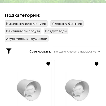
лампы CMH
О нас
Отзывы
Публичная оферта
с Авито
Политика конфиденциальности
Обратная связь
Подкатегории:
Возврат товаров и денежных средств
Канальные вентиляторы
Угольные фильтры
Частые вопросы
Вентиляторы обдува
Воздуховоды
Акустические глушители
Сортировать: