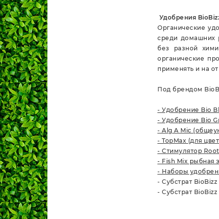
Удобрения BioBizz
Органические удо
среди домашних р
без разной хими
органические про
применять и на от
Под брендом BioB
-
Удобрение Bio B
-
Удобрение Bio Gr
-
Alg A Mic (обще
-
TopMax (для цвет
-
Стимулятор Root 
-
Fish Mix рыбная
-
Наборы удобрен
- Субстрат BioBizz 
- Субстрат BioBizz 