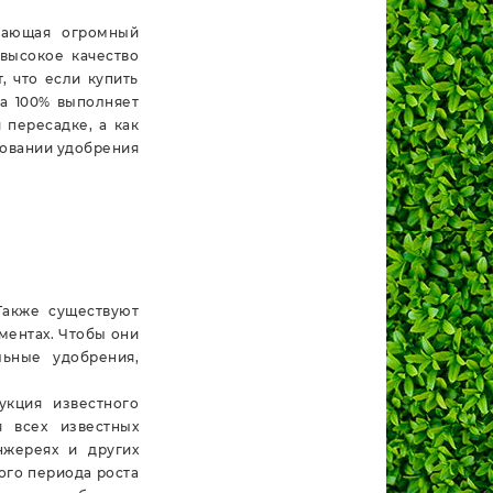
гающая огромный
 высокое качество
, что если купить
на 100% выполняет
 пересадке, а как
зовании удобрения
Также существуют
ментах. Чтобы они
льные удобрения,
укция известного
я всех известных
нжереях и других
ого периода роста